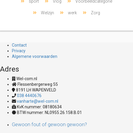
sport
Vlog
Voorbeeldcategorie
Welzijn
werk
Zorg
Contact
Privacy
Algemene voorwaarden
Adres
Wel-com.nl
Flessenbergerweg 55
8191 LH
WAPENVELD
038 4440676
vanharte@wel-com.nl
KvK nummer: 08180634
BTW nummer: NL0955.26.158.B.01
Gewoon fout of gewoon gewoon?