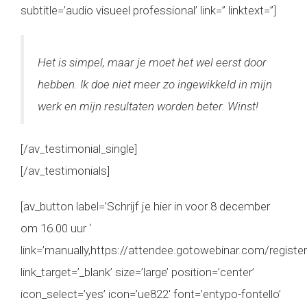
subtitle=’audio visueel professional’ link=” linktext=”]
Het is simpel, maar je moet het wel eerst door
hebben. Ik doe niet meer zo ingewikkeld in mijn
werk en mijn resultaten worden beter. Winst!
[/av_testimonial_single]
[/av_testimonials]
[av_button label=’Schrijf je hier in voor 8 december
om 16.00 uur ‘
link=’manually,https://attendee.gotowebinar.com/regis
link_target=’_blank’ size=’large’ position=’center’
icon_select=’yes’ icon=’ue822′ font=’entypo-fontello’