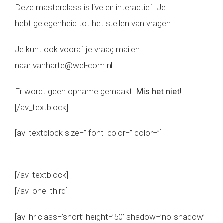
Deze masterclass is live en interactief. Je
hebt gelegenheid tot het stellen van vragen.
Je kunt ook vooraf je vraag mailen
naar vanharte@wel-com.nl.
Er wordt geen opname gemaakt.
Mis het niet!
[/av_textblock]
[av_textblock size=” font_color=” color=”]
[/av_textblock]
[/av_one_third]
[av_hr class=’short’ height=’50’ shadow=’no-shadow’