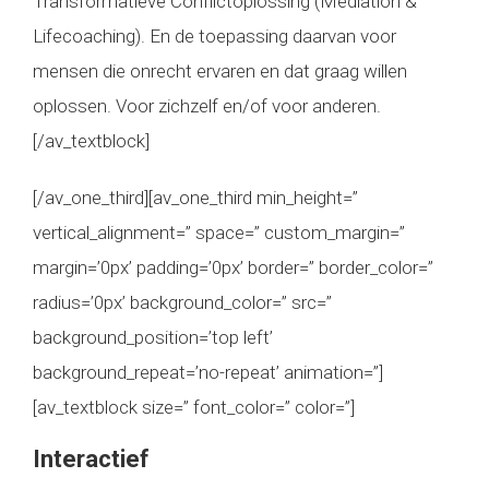
Transformatieve Conflictoplossing (Mediation &
Lifecoaching). En de toepassing daarvan voor
mensen die onrecht ervaren en dat graag willen
oplossen. Voor zichzelf en/of voor anderen.
[/av_textblock]
[/av_one_third][av_one_third min_height=”
vertical_alignment=” space=” custom_margin=”
margin=’0px’ padding=’0px’ border=” border_color=”
radius=’0px’ background_color=” src=”
background_position=’top left’
background_repeat=’no-repeat’ animation=”]
[av_textblock size=” font_color=” color=”]
Interactief