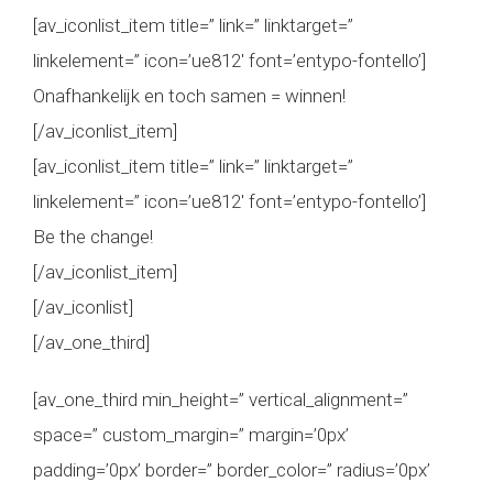
[av_iconlist_item title=” link=” linktarget=”
linkelement=” icon=’ue812′ font=’entypo-fontello’]
Onafhankelijk en toch samen = winnen!
[/av_iconlist_item]
[av_iconlist_item title=” link=” linktarget=”
linkelement=” icon=’ue812′ font=’entypo-fontello’]
Be the change!
[/av_iconlist_item]
[/av_iconlist]
[/av_one_third]
[av_one_third min_height=” vertical_alignment=”
space=” custom_margin=” margin=’0px’
padding=’0px’ border=” border_color=” radius=’0px’