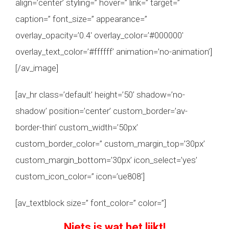
align=’center’ styling=” hover=” link=” target=”
caption=” font_size=” appearance=”
overlay_opacity=’0.4′ overlay_color=’#000000′
overlay_text_color=’#ffffff’ animation=’no-animation’]
[/av_image]
[av_hr class=’default’ height=’50’ shadow=’no-
shadow’ position=’center’ custom_border=’av-
border-thin’ custom_width=’50px’
custom_border_color=” custom_margin_top=’30px’
custom_margin_bottom=’30px’ icon_select=’yes’
custom_icon_color=” icon=’ue808′]
[av_textblock size=” font_color=” color=”]
Niets is wat het lijkt!