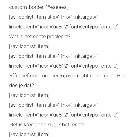
custom_border=’#eaeaea’]
[av_iconlist_item title=” link=” linktarget=”
linkelement=” icon=’ue812′ font=’entypo-fontello’]
Wat is het echte probleem?
[/av_iconlist_item]
[av_iconlist_item title=” link=” linktarget=”
linkelement=” icon=’ue812′ font=’entypo-fontello’]
Effectief communiceren, over recht en onrecht. Hoe
doe je dat?
[/av_iconlist_item]
[av_iconlist_item title=” link=” linktarget=”
linkelement=” icon=’ue812′ font=’entypo-fontello’]
Het is krom, hoe krijg ik het recht?
[/av_iconlist_item]