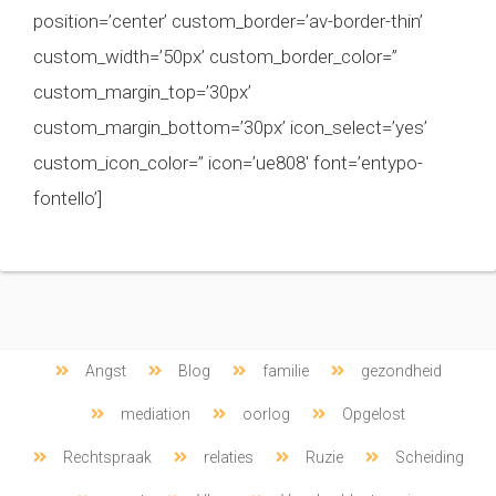
position=’center’ custom_border=’av-border-thin’
custom_width=’50px’ custom_border_color=”
custom_margin_top=’30px’
custom_margin_bottom=’30px’ icon_select=’yes’
custom_icon_color=” icon=’ue808′ font=’entypo-
fontello’]
Angst
Blog
familie
gezondheid
mediation
oorlog
Opgelost
Rechtspraak
relaties
Ruzie
Scheiding