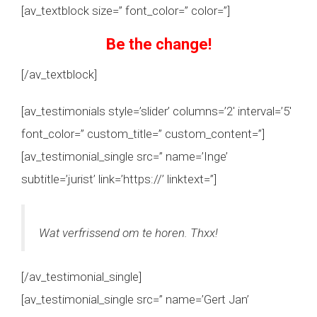
[av_textblock size=” font_color=” color=”]
Be the change!
[/av_textblock]
[av_testimonials style=’slider’ columns=’2′ interval=’5′
font_color=” custom_title=” custom_content=”]
[av_testimonial_single src=” name=’Inge’
subtitle=’jurist’ link=’https://’ linktext=”]
Wat verfrissend om te horen. Thxx!
[/av_testimonial_single]
[av_testimonial_single src=” name=’Gert Jan’