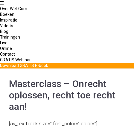
Over Wel-Com
Boeken
Inspiratie
Video's
Blog
Trainingen
Live
Online
Contact
GRATIS Webinar
Download GRATIS E-book
Masterclass – Onrecht
oplossen, recht toe recht
aan!
[av_textblock size=” font_color=” color=”]