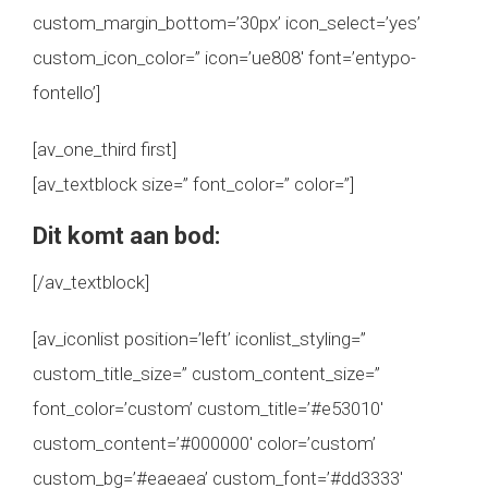
custom_margin_bottom=’30px’ icon_select=’yes’
custom_icon_color=” icon=’ue808′ font=’entypo-
fontello’]
[av_one_third first]
[av_textblock size=” font_color=” color=”]
Dit komt aan bod:
[/av_textblock]
[av_iconlist position=’left’ iconlist_styling=”
custom_title_size=” custom_content_size=”
font_color=’custom’ custom_title=’#e53010′
custom_content=’#000000′ color=’custom’
custom_bg=’#eaeaea’ custom_font=’#dd3333′