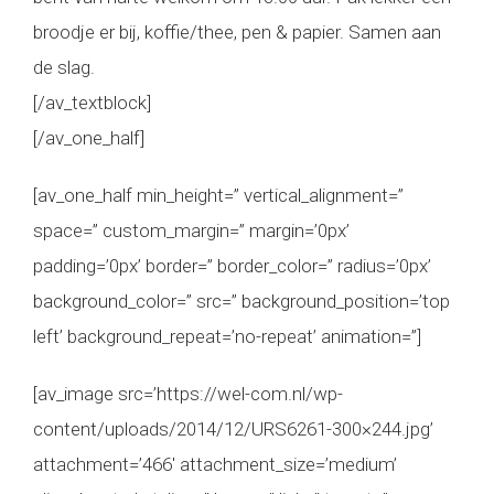
broodje er bij, koffie/thee, pen & papier. Samen aan
de slag.
[/av_textblock]
[/av_one_half]
[av_one_half min_height=” vertical_alignment=”
space=” custom_margin=” margin=’0px’
padding=’0px’ border=” border_color=” radius=’0px’
background_color=” src=” background_position=’top
left’ background_repeat=’no-repeat’ animation=”]
[av_image src=’https://wel-com.nl/wp-
content/uploads/2014/12/URS6261-300×244.jpg’
attachment=’466′ attachment_size=’medium’