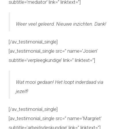
subtitle=’mediator’ link=” linktext=”]
Weer veel geleerd. Nieuwe inzichten. Dank!
[/av_testimonial_single]
[av_testimonial_single src=” name=’Josien’
subtitle=’verpleegkundige’ link=” linktext=”]
Wat mooi gedaan! Het loopt inderdaad via
jezelf!
[/av_testimonial_single]
[av_testimonial_single src=” name=’Margriet’
subtitle=’arbeidsdeskundige’ link=” linktext=”]