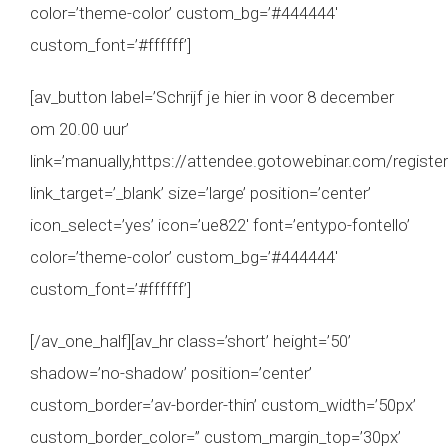
color=’theme-color’ custom_bg=’#444444′
custom_font=’#ffffff’]
[av_button label=’Schrijf je hier in voor 8 december
om 20.00 uur’
link=’manually,https://attendee.gotowebinar.com/regis
link_target=’_blank’ size=’large’ position=’center’
icon_select=’yes’ icon=’ue822′ font=’entypo-fontello’
color=’theme-color’ custom_bg=’#444444′
custom_font=’#ffffff’]
[/av_one_half][av_hr class=’short’ height=’50’
shadow=’no-shadow’ position=’center’
custom_border=’av-border-thin’ custom_width=’50px’
custom_border_color=” custom_margin_top=’30px’