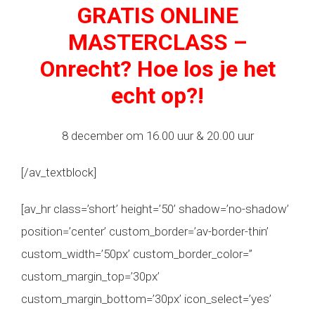
GRATIS ONLINE
MASTERCLASS –
Onrecht? Hoe los je het
echt op?!
8 december om 16.00 uur & 20.00 uur
[/av_textblock]
[av_hr class=’short’ height=’50’ shadow=’no-shadow’
position=’center’ custom_border=’av-border-thin’
custom_width=’50px’ custom_border_color=”
custom_margin_top=’30px’
custom_margin_bottom=’30px’ icon_select=’yes’