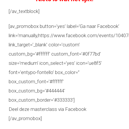
[/av_textblock]
[av_promobox button=’yes’ label=’Ga naar Facebook’
link=’manually,https://www.facebook.com/events/1040
link_target=’_blank’ color=’custom’
custom_bg=’#ffffff’ custom_font=’#0f77bd’
size=’medium’ icon_select=’yes’ icon=’ue8f5′
font=’entypo-fontello’ box_color=”
box_custom_font=’#ffffff’
box_custom_bg=’#444444′
box_custom_border=’#333333′]
Deel deze masterclass via Facebook
[/av_promobox]