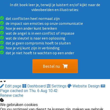
In dit boek leer je, terwijl je luistert en/of kijkt naar de
videobeelden en illustraties:
dat conflicten heel normaal zijn
de impact van emoties op onze communicatie
hoe je een ander kunt bereiken
wat de angel is in een conflict of impasse
wat de sleutel is naar een oplossing
dat je geen compromis hoeft te sluiten
hoe je vrij kunt zijn in verbinding
dat je niet hoeft te wachten op een ander
Bestel nu
Edit page
Dashboard
Settings
Website Design
Page cached on Thu. 6 Aug 10:42
Renew cache
We gebruiken cookies
Om jou optimaal van dienst te kunnen zijn, maken we gebruik