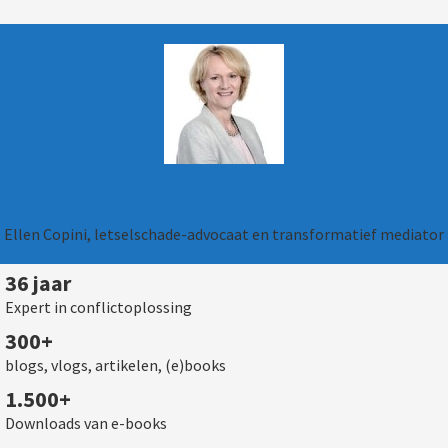
Verbluffend effectief.
Een verrijking voor je persoonlijk leven.
Ellen Copini, letselschade-advocaat en transformatief mediator
36 jaar
Expert in conflictoplossing
300+
blogs, vlogs, artikelen, (e)books
1.500+
Downloads van e-books