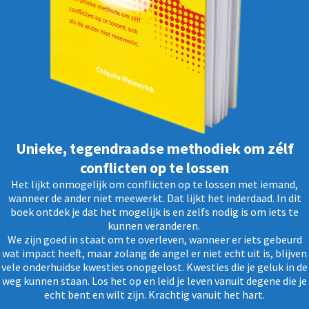
Unieke, tegendraadse methodiek om zélf
conflicten op te lossen
Het lijkt onmogelijk om conflicten op te lossen met iemand,
wanneer de ander niet meewerkt. Dat lijkt het inderdaad. In dit
boek ontdek je dat het mogelijk is en zelfs nodig is om iets te
kunnen veranderen.
We zijn goed in staat om te overleven, wanneer er iets gebeurd
wat impact heeft, maar zolang de angel er niet echt uit is, blijven
vele onderhuidse kwesties onopgelost. Kwesties die je geluk in de
weg kunnen staan. Los het op en leid je leven vanuit degene die je
echt bent en wilt zijn. Krachtig vanuit het hart.