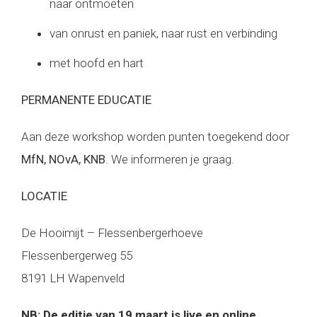
naar ontmoeten
van onrust en paniek, naar rust en verbinding
met hoofd en hart
PERMANENTE EDUCATIE
Aan deze workshop worden punten toegekend door
MfN, NOvA, KNB
. We informeren je graag.
LOCATIE
De Hooimijt – Flessenbergerhoeve
Flessenbergerweg 55
8191 LH Wapenveld
NB: De editie van 19 maart is live en online.